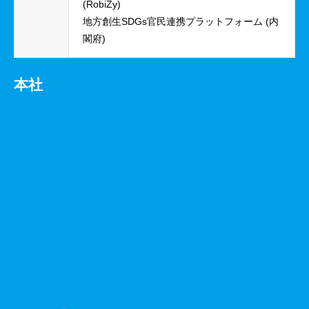
(RobiZy)
地方創生SDGs官民連携プラットフォーム (内
閣府)
本社