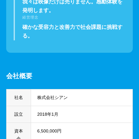
我々は映像だけは売りません。感動体験を
発明します。
経営理念
確かな受容力と改善力で社会課題に挑戦す
る。
会社概要
社名
株式会社シアン
設立
2018年1月
資本
6,500,000円
金