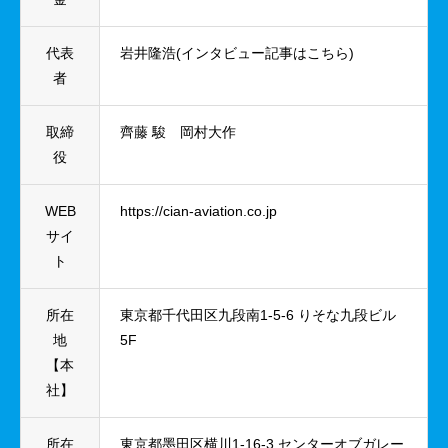
代表
岩井隆浩
(インタビュー記事はこちら)
者
取締
⿑藤 駿 岡村⼤作
役
WEB
https://cian-aviation.co.jp
サイ
ト
所在
東京都千代田区九段南1-5-6 りそな九段ビル
地
5F
【本
社】
所在
東京都墨田区横川1-16-3 センターオブガレー